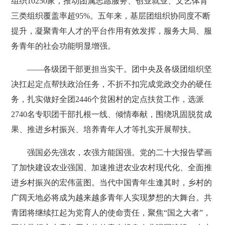
组织10250家，推动团属志愿服务、创业就业、文艺体育
三类组织覆盖率超95%。五年来，基层团组织协同度不断
提升，凝聚青年人才的平台作用有效发挥，服务大局、服
务青年的社会功能明显增强。
——各级团干部更担当实干。团中央及各级团组织坚
决扛起定点帮扶政治任务，不折不扣完成党政交办的硬任
务，扎实做好全团2446个贫困村的定点扶贫工作，选派
2740名专职团干部扎根一线、倾情奉献，围绕巩固脱贫成
果、推进乡村振兴、培养青年人才等扎实开展帮扶。
强国必先强农，农强方能国强。党的二十大报告擘画
了加快建设农业强国、加速推进农业农村现代化、全面推
进乡村振兴的宏伟蓝图。当代中国青年生逢其时，乡村的
广阔天地必将成为越来越多青年人实现梦想的大舞台。共
青团将继续扛起为党育人的使命责任，聚焦“国之大者”，