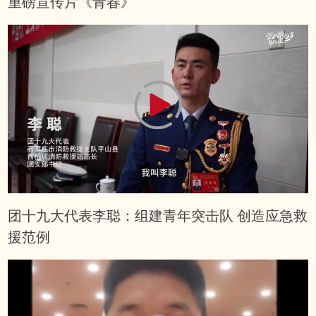
团十九大代表李聪：组建青年突击队 创造应急救
援范例