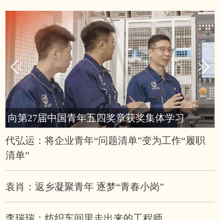
向第27届中国青年五四奖章获奖集体学习
代弘运：将企业青年“问题清单”变为工作“履职
清单”
袁肖：返乡凝聚青年 逐梦“青春小岗”
李瑞瑞：纺织车间里走出来的工程师