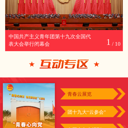
中国共产主义青年团第十九次全国代
1
/
10
表大会举行闭幕会
青春云展览
团十九大“云参会”
向团十九大报到